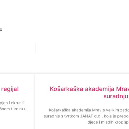
4
regija!
Košarkaška akademija Mrav
suradnju
eh i okrunili
šnom turniru u
Košarkaška akademija Mrav s velikim zado
suradnje s tvrtkom JANAF d.d., koja je prepo
djece i mladih kroz sp