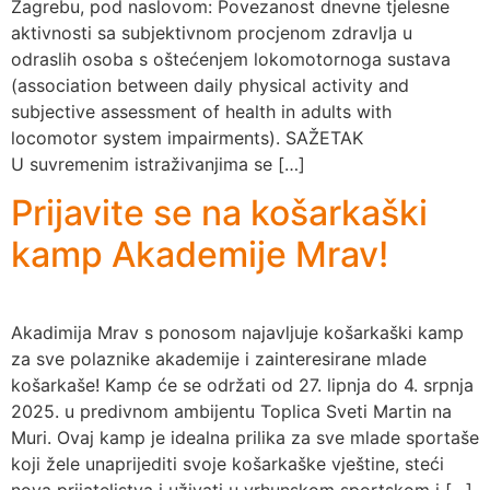
Zagrebu, pod naslovom: Povezanost dnevne tjelesne
aktivnosti sa subjektivnom procjenom zdravlja u
odraslih osoba s oštećenjem lokomotornoga sustava
(association between daily physical activity and
subjective assessment of health in adults with
locomotor system impairments). SAŽETAK
U suvremenim istraživanjima se […]
Prijavite se na košarkaški
kamp Akademije Mrav!
Akadimija Mrav s ponosom najavljuje košarkaški kamp
za sve polaznike akademije i zainteresirane mlade
košarkaše! Kamp će se održati od 27. lipnja do 4. srpnja
2025. u predivnom ambijentu Toplica Sveti Martin na
Muri. Ovaj kamp je idealna prilika za sve mlade sportaše
koji žele unaprijediti svoje košarkaške vještine, steći