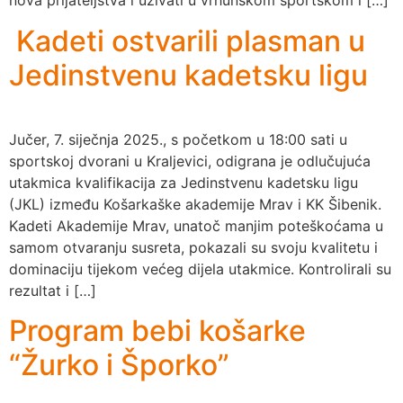
nova prijateljstva i uživati u vrhunskom sportskom i […]
Kadeti ostvarili plasman u
Jedinstvenu kadetsku ligu
Jučer, 7. siječnja 2025., s početkom u 18:00 sati u
sportskoj dvorani u Kraljevici, odigrana je odlučujuća
utakmica kvalifikacija za Jedinstvenu kadetsku ligu
(JKL) između Košarkaške akademije Mrav i KK Šibenik.
Kadeti Akademije Mrav, unatoč manjim poteškoćama u
samom otvaranju susreta, pokazali su svoju kvalitetu i
dominaciju tijekom većeg dijela utakmice. Kontrolirali su
rezultat i […]
Program bebi košarke
“Žurko i Šporko”