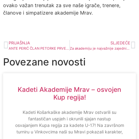
ovako važan trenutak za sve naše igrače, trenere,
članove i simpatizere akademije Mrav.
PRIJAŠNJA
SLJEDEĆE
ANTE PERIĆ ČLAN PETORKE PRVENSTVA I NAJBOLJI STRIJELAC PH PREDKADETA
Za akademiju je najvažnije zajedništvo
Povezane novosti
Kadeti Akademije Mrav – osvojen
Kup regija!
Kadeti Košarkaške akademije Mrav ostvarili su
fantastičan uspjeh i okrunili sjajan nastup
osvajanjem Kupa regija za kadete U-17! Na završnom
turniru u Vinkovcima naši su Mravi pokazali karakter,