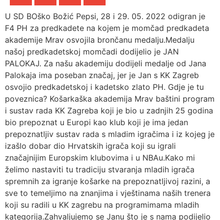
U SD BOško Božić Pepsi, 28 i 29. 05. 2022 odigran je
F4 PH za predkadete na kojem je momčad predkadeta
akademije Mrav osvojila brončanu medalju.Medalju
našoj predkadetskoj momčadi dodijelio je JAN
PALOKAJ. Za našu akademiju dodijeli medalje od Jana
Palokaja ima poseban značaj, jer je Jan s KK Zagreb
osvojio predkadetskoj i kadetsko zlato PH. Gdje je tu
poveznica? Košarkaška akademija Mrav baštini program
i sustav rada KK Zagreba koji je bio u zadnjih 25 godina
bio prepoznat u Europi kao klub koji je ima jedan
prepoznatljiv sustav rada s mladim igračima i iz kojeg je
izašlo dobar dio Hrvatskih igrača koji su igrali
značajnijim Europskim klubovima i u NBAu.Kako mi
želimo nastaviti tu tradiciju stvaranja mladih igrača
spremnih za igranje košarke na prepoznatljivoj razini, a
sve to temeljimo na znanjima i vještinama naših trenera
koji su radili u KK zagrebu na programimama mladih
kategorija.Zahvaljujemo se Janu što je s nama podijelio