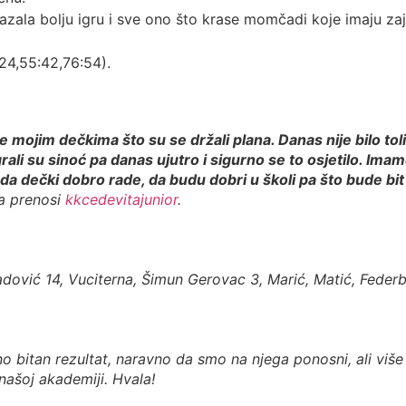
ala bolju igru i sve ono što krase momčadi koje imaju zaje
24,55:42,76:54).
ke mojim dečkima što su se držali plana. Danas nije bilo to
ali su sinoć pa danas ujutro i sigurno se to osjetilo. Imamo 
da dečki dobro rade, da budu dobri u školi pa što bude bit 
 a prenosi
kkcedevitajunior
.
adović 14, Vuciterna, Šimun Gerovac 3, Marić, Matić, Federb
no bitan rezultat, naravno da smo na njega ponosni, ali viš
u našoj akademiji. Hvala!