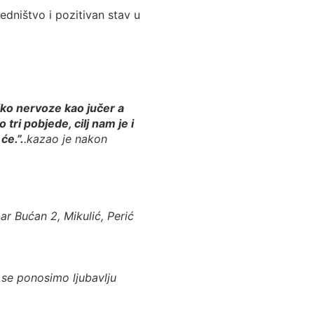
dništvo i pozitivan stav u
liko nervoze kao jučer a
tri pobjede, cilj nam je i
će.”.
.kazao je nakon
ar Bućan 2, Mikulić, Perić
e se ponosimo ljubavlju