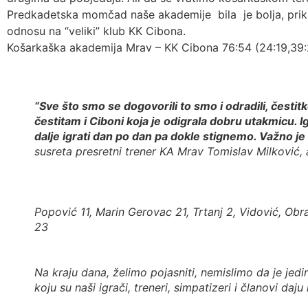
Predkadetska momčad naše akademije bila je bolja, prikaz
odnosu na “veliki” klub KK Cibona.
Košarkaška akademija Mrav – KK Cibona 76:54 (24:19,39:
“Sve što smo se dogovorili to smo i odradili, čestit
čestitam i Ciboni koja je odigrala dobru utakmicu. Igr
dalje igrati dan po dan pa dokle stignemo. Važno je 
susreta presretni trener KA Mrav Tomislav Milković,
Popović 11, Marin Gerovac 21, Trtanj 2, Vidović, Obr
23
Na kraju dana, želimo pojasniti, nemislimo da je jedi
koju su naši igrači, treneri, simpatizeri i članovi daj