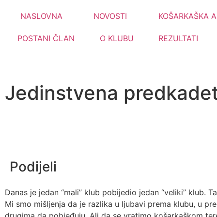
NASLOVNA
NOVOSTI
KOŠARKAŠKA A
POSTANI ČLAN
O KLUBU
REZULTATI
Jedinstvena predkadetsk
Podijeli
Danas je jedan “mali” klub pobijedio jedan “veliki” klub. Ta
Mi smo mišljenja da je razlika u ljubavi prema klubu, u pr
drugima da pobjeđuju. Ali da se vratimo košarkaškom te