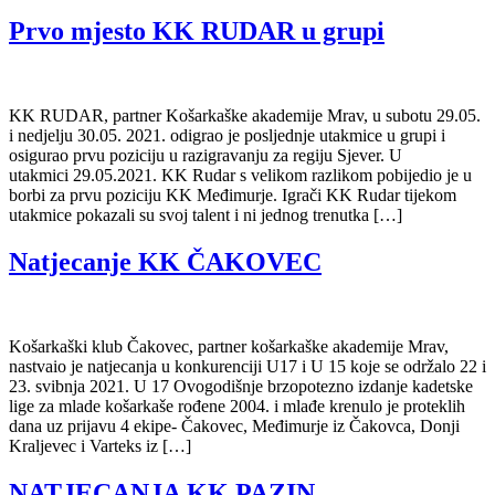
Prvo mjesto KK RUDAR u grupi
KK RUDAR, partner Košarkaške akademije Mrav, u subotu 29.05.
i nedjelju 30.05. 2021. odigrao je posljednje utakmice u grupi i
osigurao prvu poziciju u razigravanju za regiju Sjever. U
utakmici 29.05.2021. KK Rudar s velikom razlikom pobijedio je u
borbi za prvu poziciju KK Međimurje. Igrači KK Rudar tijekom
utakmice pokazali su svoj talent i ni jednog trenutka […]
Natjecanje KK ČAKOVEC
Košarkaški klub Čakovec, partner košarkaške akademije Mrav,
nastvaio je natjecanja u konkurenciji U17 i U 15 koje se održalo 22 i
23. svibnja 2021. U 17 Ovogodišnje brzopotezno izdanje kadetske
lige za mlade košarkaše rođene 2004. i mlađe krenulo je proteklih
dana uz prijavu 4 ekipe- Čakovec, Međimurje iz Čakovca, Donji
Kraljevec i Varteks iz […]
NATJECANJA KK PAZIN